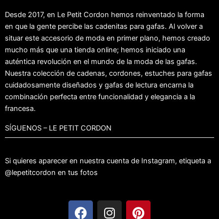
Desde 2017, en Le Petit Cordon hemos reinventado la forma
en que la gente percibe las
cadenitas para gafas
. Al volver a
situar este accesorio de moda en primer plano, hemos creado
mucho más que una tienda online; hemos iniciado una
auténtica revolución en el mundo de la moda de las gafas.
Nuestra colección de cadenas, cordones, estuches para gafas
cuidadosamente diseñados y
gafas de lectura
encarna la
combinación perfecta entre funcionalidad y elegancia a la
francesa.
SÍGUENOS – LE PETIT CORDON
Si quieres aparecer en nuestra cuenta de Instagram, etiqueta a
@lepetitcordon en tus fotos
F
I
P
a
n
i