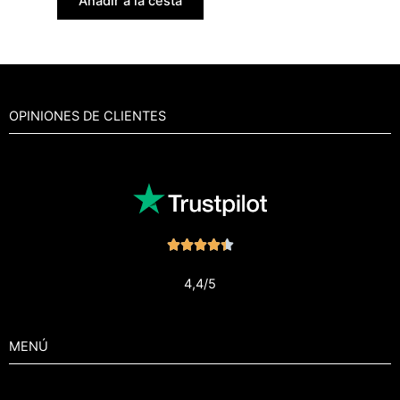
Añadir a la cesta
OPINIONES DE CLIENTES
Noté





4.4
4,4/5
sur
5
MENÚ