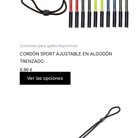
sur
la
page
du
produit
Cordones para gafas deportivas
CORDÓN SPORT AJUSTABLE EN ALGODÓN
TRENZADO
5,50
€
Ver las opciones