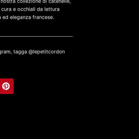
 nostra collezione di catenelle,
n cura e
occhiali da lettura
tà ed eleganza francese.
agram, tagga @lepetitcordon
P
i
n
t
e
r
e
s