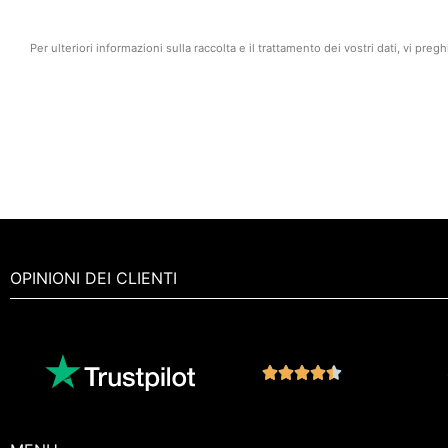
Per ulteriori informazioni sulla raccolta e il trattamento dei vostri dati, vi pre
OPINIONI DEI CLIENTI
Noté





4.4
sur