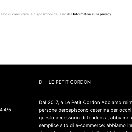
ghiamo di consultare le disposizioni della nostra
Informativa sulla privacy
.
DI - LE PETIT CORDON
Dal 2017, a Le Petit Cordon Abbiamo reinv
4,4/5
persone percepiscono
catenina per occhi
questo accessorio di tendenza, abbiamo c
semplice sito di e-commerce: abbiamo in