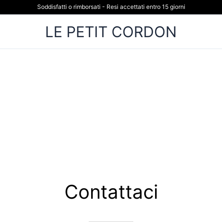
Soddisfatti o rimborsati - Resi accettati entro 15 giorni
LE PETIT CORDON
Contattaci