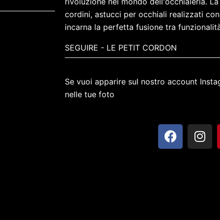
rivoluzione nel mondo dell'occhialeria. La
cordini, astucci per occhiali realizzati co
incarna la perfetta fusione tra funzionali
SEGUIRE - LE PETIT CORDON
Se vuoi apparire sul nostro account Inst
nelle tue foto
F
I
a
n
c
s
e
t
b
a
o
g
o
r
k
a